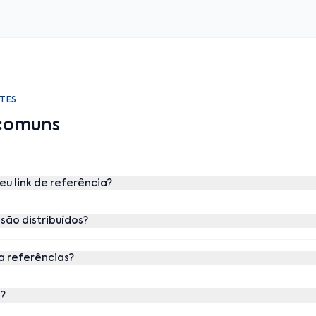
TES
comuns
u link de referência?
são distribuídos?
ra referências?
?