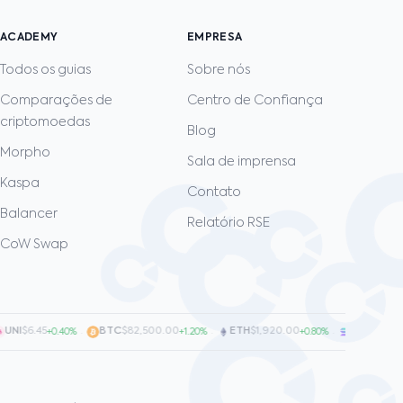
ACADEMY
EMPRESA
Todos os guias
Sobre nós
Comparações de
Centro de Confiança
criptomoedas
Blog
Morpho
Sala de imprensa
Kaspa
Contato
Balancer
Relatório RSE
CoW Swap
NI
$6.45
·
BTC
$82,500.00
·
ETH
$1,920.00
·
SOL
$128.00
+0.40%
+1.20%
+0.80%
+