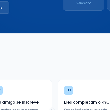
Vencedor
as
2
03
u amigo se inscreve
Eles completam o KYC