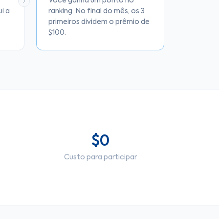
Você ganha um ponto no
i a
ranking. No final do mês, os 3
primeiros dividem o prêmio de
$100.
$0
Custo para participar