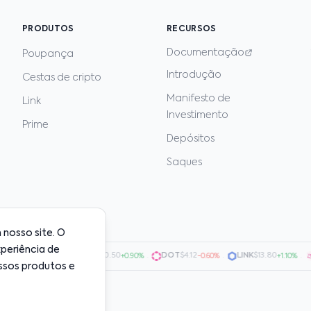
PRODUTOS
RECURSOS
Documentação
Poupança
Introdução
Cestas de cripto
Manifesto de
Link
Investimento
Prime
Depósitos
Saques
nosso site. O
xperiência de
$0.7200
·
AVAX
$20.50
·
DOT
$4.12
·
LINK
$13.80
·
U
+1.50%
+0.90%
-0.60%
+1.10%
ssos produtos e