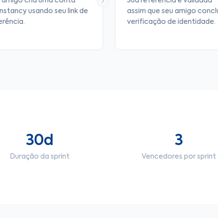
 amigo cria uma conta
Sua referência é validada
nstancy usando seu link de
assim que seu amigo conclu
erência.
verificação de identidade.
30d
3
Duração da sprint
Vencedores por sprint