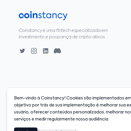
Coinstancy é uma fintech especializada em
investimento e poupança de cripto‑ativos.
Bem-vindo à Coinstancy! Cookies são implementados em 
objetivo por trás de sua implementação é melhorar sua e
00
·
SOL
$128.00
·
BNB
$598.00
·
XRP
$2.18
·
ADA
+0.80%
+2.10%
+0.50%
-0.30%
usuário, oferecer conteúdos personalizados, melhorar no
serviços e medir regularmente nossa audiência.
© 2020-2026 Coinstancy. Todos os direitos reservados.