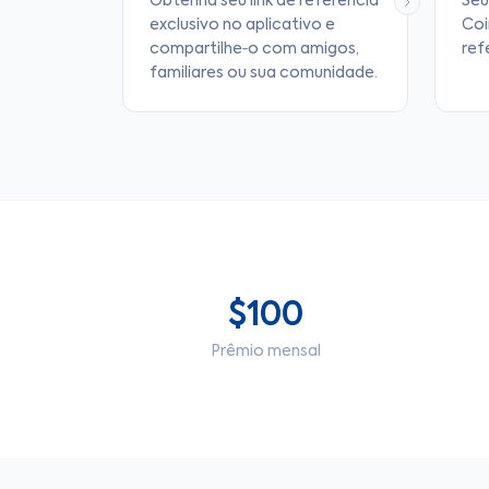
Obtenha seu link de referência
Seu
exclusivo no aplicativo e
Coi
compartilhe‑o com amigos,
ref
familiares ou sua comunidade.
$100
Prêmio mensal