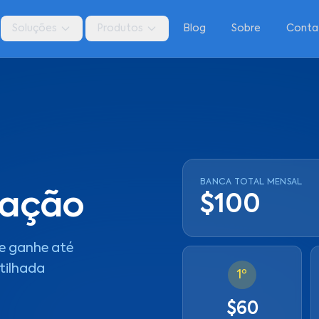
Soluções
Produtos
Blog
Sobre
Conta
BANCA TOTAL MENSAL
cação
$100
 e ganhe até
tilhada
1º
$60