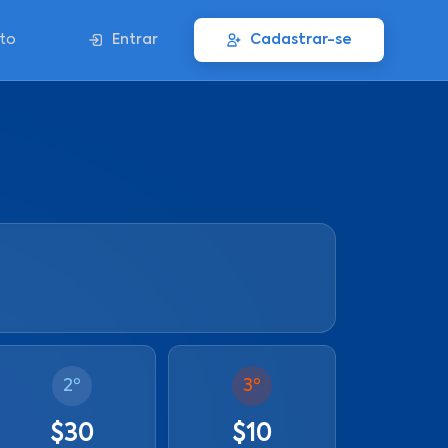
to
Entrar
Cadastrar-se
2º
3º
$30
$10