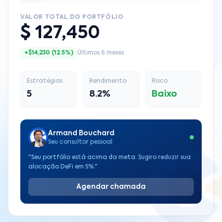
VALOR TOTAL DO PORTFÓLIO
$ 127,450
+$14,230 (12.5%)
Últimos 6 meses
Estratégias
Rendimento
Risco
5
8.2%
Baixo
Armand Bouchard
Seu consultor pessoal
"Seu portfólio está acima da meta. Sugiro reduzir sua
alocação DeFi em 5%."
Agendar chamada