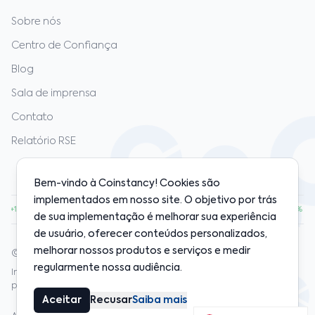
Sobre nós
Centro de Confiança
Blog
Sala de imprensa
Contato
Relatório RSE
Bem-vindo à Coinstancy! Cookies são
implementados em nosso site. O objetivo por trás
00
·
ETH
$1,920.00
·
SOL
$128.00
·
BNB
$598.00
·
+1.20%
+0.80%
+2.10%
+0.50%
de sua implementação é melhorar sua experiência
de usuário, oferecer conteúdos personalizados,
melhorar nossos produtos e serviços e medir
© 2020-2026 Coinstancy. Todos os direitos reservados.
regularmente nossa audiência.
Investimentos em cripto‑ativos apresentam riscos. Desempenho
passado não garante resultados futuros.
Aceitar
Recusar
Saiba mais