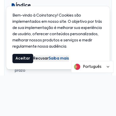
Índice
Bem-vindo à Coinstancy! Cookies são
Uma ponte direta entre USD e poupanças on-
chain
implementados em nosso site. O objetivo por trás
de sua implementação é melhorar sua experiência
Infraestrutura Polygon para reduzir custos e
melhorar o desempenho
de usuário, oferecer conteúdos personalizados,
melhorar nossos produtos e serviços e medir
Poupança totalmente on-chain em stablecoin,
transparente e verificável
regularmente nossa audiência.
Proteção aprimorada com cobertura de seguro
de terceiros nos EUA
Aceitar
Recusar
Saiba mais
Coinme e Coinstancy: uma colaboração de longo
Português
prazo
Um novo marco na expansão global da
Coinstancy’s
Recomendado