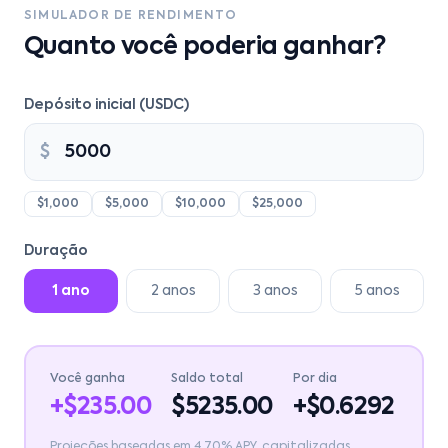
SIMULADOR DE RENDIMENTO
Quanto você poderia ganhar?
Depósito inicial (USDC)
$
$1,000
$5,000
$10,000
$25,000
Duração
1 ano
2 anos
3 anos
5 anos
Você ganha
Saldo total
Por dia
+$
235.00
$
5235.00
+$
0.6292
Projeções baseadas em 4,70% APY, capitalizadas