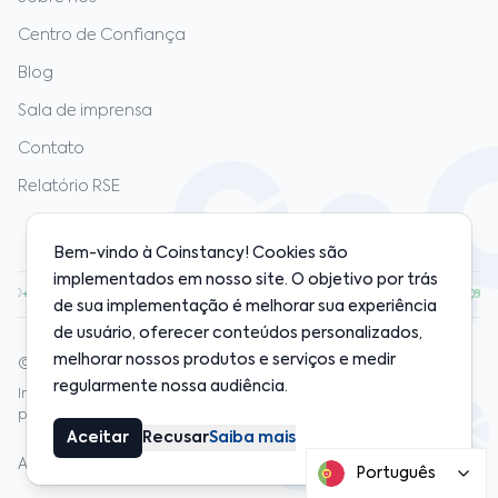
Centro de Confiança
Blog
Sala de imprensa
Contato
Relatório RSE
Bem-vindo à Coinstancy! Cookies são
implementados em nosso site. O objetivo por trás
.00
·
ETH
$1,920.00
·
SOL
$128.00
·
BNB
$598.00
·
+1.20%
+0.80%
+2.10%
+0.50%
de sua implementação é melhorar sua experiência
de usuário, oferecer conteúdos personalizados,
melhorar nossos produtos e serviços e medir
© 2020-2026 Coinstancy. Todos os direitos reservados.
regularmente nossa audiência.
Investimentos em cripto‑ativos apresentam riscos. Desempenho
passado não garante resultados futuros.
Aceitar
Recusar
Saiba mais
Avisos legais
Política de privacidade
Cookies
Termos
Seguros
Português