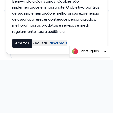
Bem-vindo à Coinstancy! Cookies são
implementados em nosso site. O objetivo por trás
de sua implementação é melhorar sua experiência
Notícias Relacionadas
de usuário, oferecer conteúdos personalizados,
melhorar nossos produtos e serviços e medir
regularmente nossa audiência.
Aceitar
Recusar
Saiba mais
Evento
Português
Coinstancy no ETHcc 9 Cannes
Parceria
Coinstancy traz US$ 1 milhão em economias
de stablecoin on-chain para os EUA com
integração da Coinme no Polygon