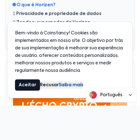
🌐 O que é Horizen?
 Privacidade e propriedade de dados
️ Zendoo: superpoder da Horizen
滋 Para que serve o token ZEN?
Bem-vindo à Coinstancy! Cookies são
 Por que seguir a Horizen?
implementados em nosso site. O objetivo por trás
de sua implementação é melhorar sua experiência
de usuário, oferecer conteúdos personalizados,
melhorar nossos produtos e serviços e medir
regularmente nossa audiência.
Recomendado
Aceitar
Recusar
Saiba mais
Português