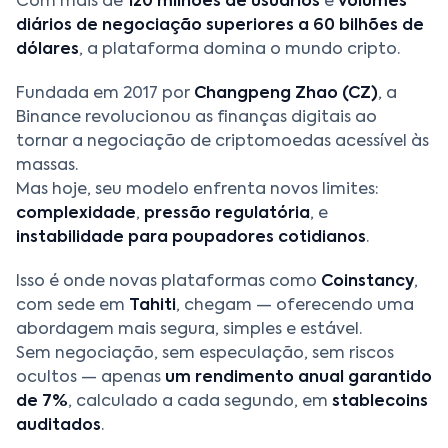
Com mais de
120 milhões de usuários
e
volumes
diários de negociação superiores a 60 bilhões de
dólares
, a plataforma domina o mundo cripto.
Fundada em 2017 por
Changpeng Zhao (CZ)
, a
Binance revolucionou as finanças digitais ao
tornar a negociação de criptomoedas acessível às
massas.
Mas hoje, seu modelo enfrenta novos limites:
complexidade
,
pressão regulatória
, e
instabilidade para poupadores cotidianos
.
Isso é onde novas plataformas como
Coinstancy
,
com sede em
Tahiti
, chegam — oferecendo uma
abordagem mais segura, simples e estável.
Sem negociação, sem especulação, sem riscos
ocultos — apenas
um rendimento anual garantido
de 7%
, calculado a cada segundo, em
stablecoins
auditados
.