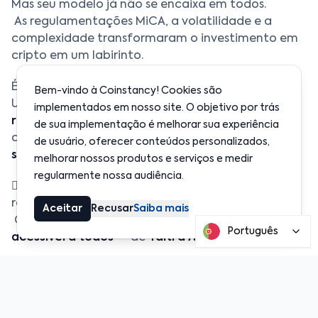
Mas seu modelo já não se encaixa em todos.
As regulamentações MiCA, a volatilidade e a
complexidade transformaram o investimento em
cripto em um labirinto.
É aqui que
Coinstancy
entra.
Bem-vindo à Coinstancy! Cookies são
Uma plataforma projetada para quem deseja
um
implementados em nosso site. O objetivo por trás
rendimento garantido de 7% em stablecoins
,
de sua implementação é melhorar sua experiência
com
nenhuma negociação, sem bloqueios e sem
de usuário, oferecer conteúdos personalizados,
surpresas
.
melhorar nossos produtos e serviços e medir
regularmente nossa audiência.
 Cripto não precisa ser arriscado para ser
recompensador.
Aceitar
Recusar
Saiba mais
Com a Coinstancy, torna-se
simples, estável e
Português
acessível a todos
— de
Taiti à África
, e além.
FINTECH REGULADA