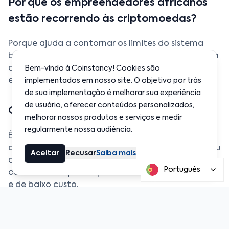
Por que os empreendedores africanos
estão recorrendo às criptomoedas?
Porque ajuda a contornar os limites do sistema
bancário tradicional — altas taxas, atrasos e falta
de acesso. As stablecoins oferecem tanto
Bem-vindo à Coinstancy! Cookies são
estabilidade financeira quanto liberdade de uso.
implementados em nosso site. O objetivo por trás
de sua implementação é melhorar sua experiência
de usuário, oferecer conteúdos personalizados,
O que é uma stablecoin?
melhorar nossos produtos e serviços e medir
regularmente nossa audiência.
É uma criptomoeda respaldada por uma moeda
do mundo real, como o dólar americano (USDC) ou
Aceitar
Recusar
Saiba mais
o euro (EURC). As stablecoins mantêm um valor
Português
constante enquanto permitem transações rápidas
e de baixo custo.
A Coinstancy está disponível na África?